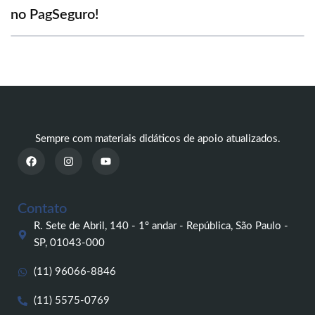
no PagSeguro!
Sempre com materiais didáticos de apoio atualizados.
F
I
Y
a
n
o
c
s
u
e
t
t
b
a
u
o
g
b
Contato
o
r
e
k
a
R. Sete de Abril, 140 - 1º andar - República, São Paulo -
m
SP, 01043-000
(11) 96066-8846
(11) 5575-0769