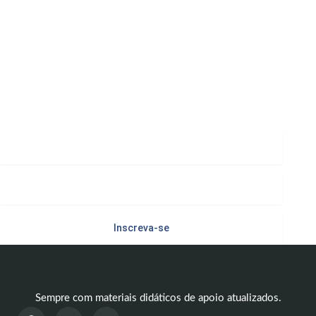
Para dar um Upgrade em seu futuro
Inscreva-se
Nome
Email
Inscreva-se
Sempre com materiais didáticos de apoio atualizados.
F
I
Y