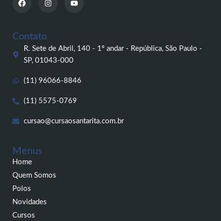
a
n
o
c
s
u
e
t
t
b
a
u
o
g
b
Contato
o
r
e
k
a
R. Sete de Abril, 140 - 1º andar - República, São Paulo -
m
SP, 01043-000
(11) 96066-8846
(11) 5575-0769
cursao@cursaosantarita.com.br
Menus
Home
Quem Somos
Polos
Novidades
Cursos